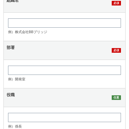
組織名
例）株式会社BBブリッジ
部署
例）開発室
役職
例）係長