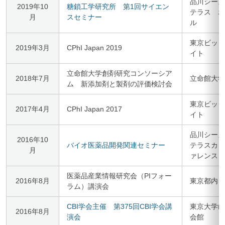
品川シーズ
2019年10
糖鎖工学研究所 第1回サイエン
テラス ホ
月
スセミナー
ル
東京ビック
2019年3月
CPhI Japan 2019
イト
立命館大学創剤研究コンソーシア
2018年7月
立命館大学
ム 新添加剤と製剤の評価検討会
東京ビック
2017年4月
CPhI Japan 2017
イト
品川シーズ
2016年10
バイオ医薬品開発関連セミナー
テラスカン
月
ァレンス
医薬品産業情報研究会（PIフォー
2016年8月
東京都内
ラム）講演会
CBI学会主催 第375回CBI学会講
東京大学山
2016年8月
演会
会館