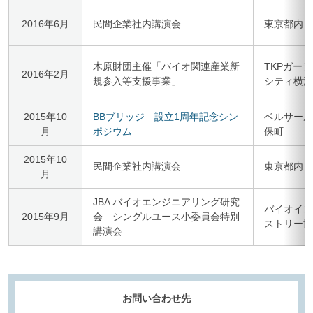
2016年6月
民間企業社内講演会
東京都内
木原財団主催「バイオ関連産業新
TKPガー
2016年2月
規参入等支援事業」
シティ横浜
2015年10
BBブリッジ 設立1周年記念シン
ベルサール
月
ポジウム
保町
2015年10
民間企業社内講演会
東京都内
月
JBA バイオエンジニアリング研究
バイオイン
2015年9月
会 シングルユース小委員会特別
ストリー協
講演会
お問い合わせ先