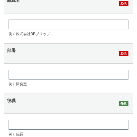
組織名
例）株式会社BBブリッジ
部署
例）開発室
役職
例）係長