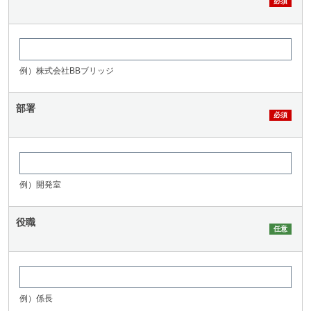
例）株式会社BBブリッジ
部署
例）開発室
役職
例）係長