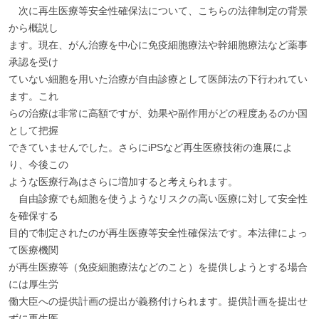
次に再生医療等安全性確保法について、こちらの法律制定の背景
から概説し
ます。現在、がん治療を中心に免疫細胞療法や幹細胞療法など薬事
承認を受け
ていない細胞を用いた治療が自由診療として医師法の下行われてい
ます。これ
らの治療は非常に高額ですが、効果や副作用がどの程度あるのか国
として把握
できていませんでした。さらにiPSなど再生医療技術の進展によ
り、今後この
ような医療行為はさらに増加すると考えられます。
自由診療でも細胞を使うようなリスクの高い医療に対して安全性
を確保する
目的で制定されたのが再生医療等安全性確保法です。本法律によっ
て医療機関
が再生医療等（免疫細胞療法などのこと）を提供しようとする場合
には厚生労
働大臣への提供計画の提出が義務付けられます。提供計画を提出せ
ずに再生医