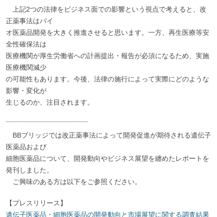
上記2つの法律をビジネス面での影響という視点で考えると、改
正薬事法はバイ
オ医薬品開発を大きく推進させると思います。一方、再生医療等安
全性確保法は
医療機関が厚生労働省への計画提出・報告が必須になるため、実施
医療機関減少
の可能性もあります。今後、法律の施行によって実際にどのような
影響・変化が
生じるのか、注目されます。
¨¨¨¨¨¨¨¨¨¨¨¨¨¨¨¨¨¨¨¨¨¨¨¨¨¨¨¨¨¨¨¨¨¨
BBブリッジでは改正薬事法によって開発促進が期待される遺伝子
医薬品および
細胞医薬品について、開発動向やビジネス展望を纏めたレポートを
発刊しました。
ご興味のある方は以下をご参照ください。
【プレスリリース】
遺伝子医薬品・細胞医薬品の開発動向と市場展望に関する調査結果