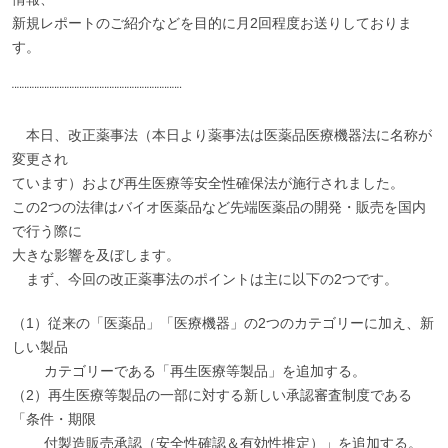
新規レポートのご紹介などを目的に月2回程度お送りしておりま
す。
¨¨¨¨¨¨¨¨¨¨¨¨¨¨¨¨¨¨¨¨¨¨¨¨¨¨¨¨¨¨¨¨¨¨
本日、改正薬事法（本日より薬事法は医薬品医療機器法に名称が
変更され
ています）および再生医療等安全性確保法が施行されました。
この2つの法律はバイオ医薬品など先端医薬品の開発・販売を国内
で行う際に
大きな影響を及ぼします。
まず、今回の改正薬事法のポイントは主に以下の2つです。
（1）従来の「医薬品」「医療機器」の2つのカテゴリーに加え、新
しい製品
カテゴリーである「再生医療等製品」を追加する。
（2）再生医療等製品の一部に対する新しい承認審査制度である
「条件・期限
付製造販売承認（安全性確認＆有効性推定）」を追加する。