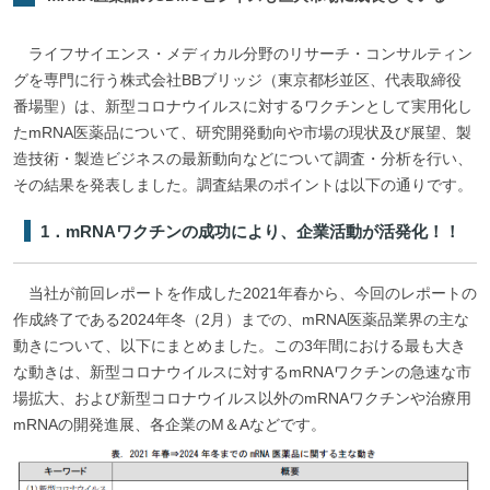
ライフサイエンス・メディカル分野のリサーチ・コンサルティン
グを専門に行う株式会社BBブリッジ（東京都杉並区、代表取締役
番場聖）は、新型コロナウイルスに対するワクチンとして実用化し
たmRNA医薬品について、研究開発動向や市場の現状及び展望、製
造技術・製造ビジネスの最新動向などについて調査・分析を行い、
その結果を発表しました。調査結果のポイントは以下の通りです。
1．mRNAワクチンの成功により、企業活動が活発化！！
当社が前回レポートを作成した2021年春から、今回のレポートの
作成終了である2024年冬（2月）までの、mRNA医薬品業界の主な
動きについて、以下にまとめました。この3年間における最も大き
な動きは、新型コロナウイルスに対するmRNAワクチンの急速な市
場拡大、および新型コロナウイルス以外のmRNAワクチンや治療用
mRNAの開発進展、各企業のM＆Aなどです。