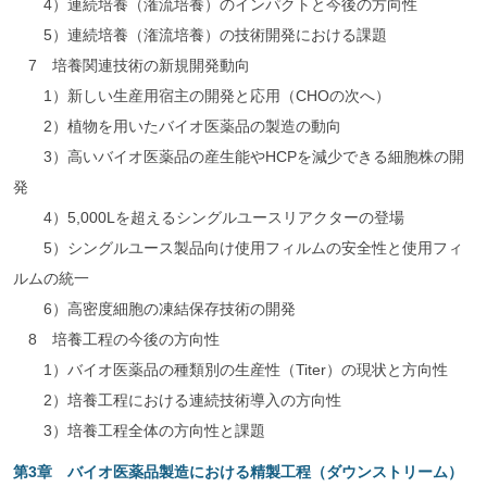
4）連続培養（潅流培養）のインパクトと今後の方向性
5）連続培養（潅流培養）の技術開発における課題
7 培養関連技術の新規開発動向
1）新しい生産用宿主の開発と応用（CHOの次へ）
2）植物を用いたバイオ医薬品の製造の動向
3）高いバイオ医薬品の産生能やHCPを減少できる細胞株の開
発
4）5,000Lを超えるシングルユースリアクターの登場
5）シングルユース製品向け使用フィルムの安全性と使用フィ
ルムの統一
6）高密度細胞の凍結保存技術の開発
8 培養工程の今後の方向性
1）バイオ医薬品の種類別の生産性（Titer）の現状と方向性
2）培養工程における連続技術導入の方向性
3）培養工程全体の方向性と課題
第3章 バイオ医薬品製造における精製工程（ダウンストリーム）