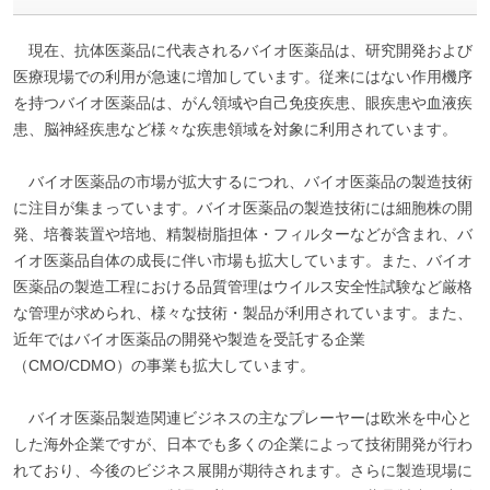
現在、抗体医薬品に代表されるバイオ医薬品は、研究開発および
医療現場での利用が急速に増加しています。従来にはない作用機序
を持つバイオ医薬品は、がん領域や自己免疫疾患、眼疾患や血液疾
患、脳神経疾患など様々な疾患領域を対象に利用されています。
バイオ医薬品の市場が拡大するにつれ、バイオ医薬品の製造技術
に注目が集まっています。バイオ医薬品の製造技術には細胞株の開
発、培養装置や培地、精製樹脂担体・フィルターなどが含まれ、バ
イオ医薬品自体の成長に伴い市場も拡大しています。また、バイオ
医薬品の製造工程における品質管理はウイルス安全性試験など厳格
な管理が求められ、様々な技術・製品が利用されています。また、
近年ではバイオ医薬品の開発や製造を受託する企業
（CMO/CDMO）の事業も拡大しています。
バイオ医薬品製造関連ビジネスの主なプレーヤーは欧米を中心と
した海外企業ですが、日本でも多くの企業によって技術開発が行わ
れており、今後のビジネス展開が期待されます。さらに製造現場に