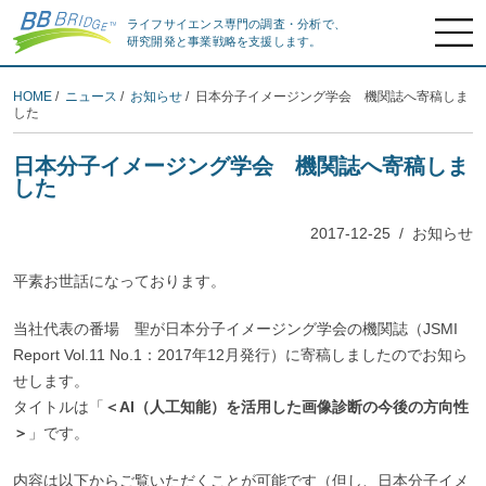
ライフサイエンス専門の調査・分析で、
研究開発と事業戦略を支援します。
HOME
/
ニュース
/
お知らせ
/ 日本分子イメージング学会 機関誌へ寄稿しま
した
日本分子イメージング学会 機関誌へ寄稿しま
した
2017-12-25
/
お知らせ
平素お世話になっております。
当社代表の番場 聖が日本分子イメージング学会の機関誌（JSMI
Report Vol.11 No.1：2017年12月発行）に寄稿しましたのでお知ら
せします。
タイトルは「
＜AI（人工知能）を活用した画像診断の今後の方向性
＞
」です。
内容は以下からご覧いただくことが可能です（但し、日本分子イメ