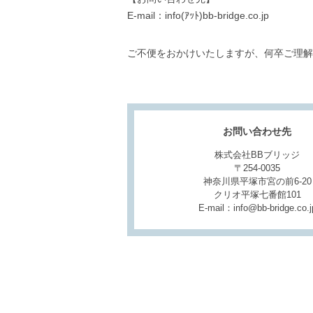
E-mail：info(ｱｯﾄ)bb-bridge.co.jp
ご不便をおかけいたしますが、何卒ご理解
お問い合わせ先
株式会社BBブリッジ
〒254-0035
神奈川県平塚市宮の前6-20
クリオ平塚七番館101
E-mail：info@bb-bridge.co.j