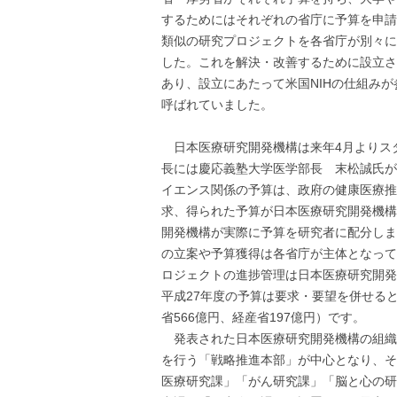
するためにはそれぞれの省庁に予算を申請
類似の研究プロジェクトを各省庁が別々に
した。これを解決・改善するために設立さ
あり、設立にあたって米国NIHの仕組みが
呼ばれていました。
日本医療研究開発機構は来年4月よりス
長には慶応義塾大学医学部長 末松誠氏が
イエンス関係の予算は、政府の健康医療推
求、得られた予算が日本医療研究開発機構
開発機構が実際に予算を研究者に配分しま
の立案や予算獲得は各省庁が主体となって
ロジェクトの進捗管理は日本医療研究開発
平成27年度の予算は要求・要望を併せると1
省566億円、経産省197億円）です。
発表された日本医療研究開発機構の組織
を行う「戦略推進本部」が中心となり、そ
医療研究課」「がん研究課」「脳と心の研