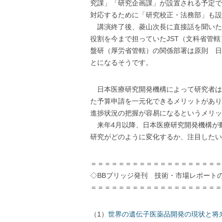
究課」「研究企画課」が設置される予定で
対応するために「研究校正・法務部」も設
講演終了後、菱山次長に直接話を聞いた
役割を今まで担っていたJST（文科省管轄
盤研（厚労省管轄）の関係部署は原則 日
とになるそうです。
日本医療研究開発機構によって研究者は
た予算申請を一元化できるメリットがあり
進捗状況の把握が容易になるというメリッ
来年4月以降、日本医療研究開発機構が
研究がどのように変化するか、注目したい
＝＝＝＝＝＝＝＝＝＝＝＝＝＝＝＝＝＝＝
◇BBブリッジ発刊 技術・市場レポート
＝＝＝＝＝＝＝＝＝＝＝＝＝＝＝＝＝＝＝
（1）
世界の遺伝子医薬品開発の現状と将