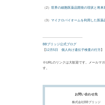
（2）
世界の細胞医薬品開発の現状と将来
（3）
マイクロバイオームを利用した医薬
¨¨¨¨¨¨¨¨¨¨¨¨¨¨¨¨¨¨¨¨¨¨¨¨¨¨¨¨¨¨¨¨¨¨
BBブリッジ公式ブログ
【
12月5日 個人向け遺伝子検査の行方
】
※URLのリンクは大歓迎です。メールマ
す。
お問い合わせ先
株式会社BBブリッジ