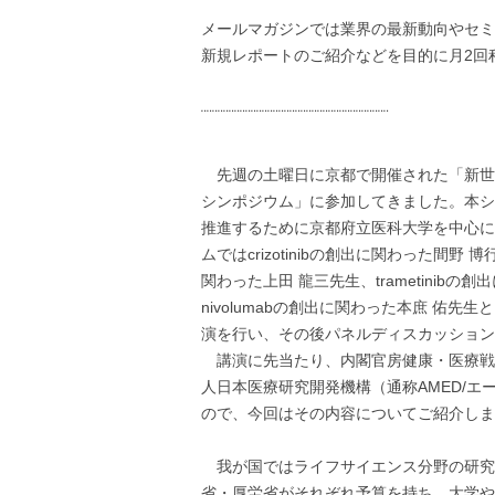
メールマガジンでは業界の最新動向やセミ
新規レポートのご紹介などを目的に月2回
¨¨¨¨¨¨¨¨¨¨¨¨¨¨¨¨¨¨¨¨¨¨¨¨¨¨¨¨¨¨¨¨¨¨
先週の土曜日に京都で開催された「新世
シンポジウム」に参加してきました。本シ
推進するために京都府立医科大学を中心に
ムではcrizotinibの創出に関わった間野 博
関わった上田 龍三先生、trametinibの
nivolumabの創出に関わった本庶 佑
演を行い、その後パネルディスカッション
講演に先当たり、内閣官房健康・医療戦
人日本医療研究開発機構（通称AMED/エ
ので、今回はその内容についてご紹介し
我が国ではライフサイエンス分野の研究
省・厚労省がそれぞれ予算を持ち、大学や