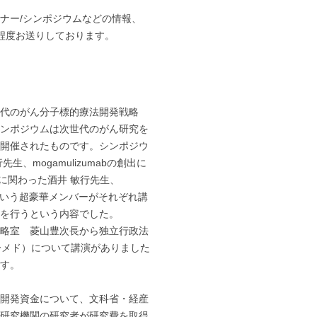
ナー/シンポジウムなどの情報、
程度お送りしております。
代のがん分子標的療法開発戦略
ンポジウムは次世代のがん研究を
開催されたものです。シンポジウ
行先生、mogamulizumabの創出に
創出に関わった酒井 敏行先生、
先生という超豪華メンバーがそれぞれ講
を行うという内容でした。
略室 菱山豊次長から独立行政法
ーメド）について講演がありました
ます。
開発資金について、文科省・経産
研究機関の研究者が研究費を取得