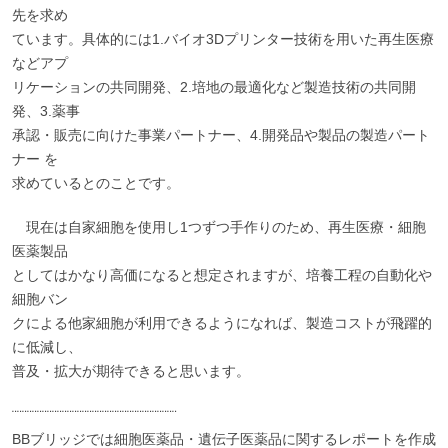
先を求め
ています。具体的には1.バイオ3Dプリンター技術を用いた再生医療
などアプ
リケーションの共同開発、2.培地の最適化など製造技術の共同開
発、3.薬事
承認・販売に向けた事業パートナー、4.開発品や製品の製造パート
ナー を
求めているとのことです。
現在は自家細胞を使用し1つずつ手作りのため、再生医療・細胞
医薬製品
としてはかなり高価になると想定されますが、培養工程の自動化や
細胞バン
クによる他家細胞が利用できるようになれば、製造コストが飛躍的
に低減し、
普及・拡大が期待できると思います。
¨¨¨¨¨¨¨¨¨¨¨¨¨¨¨¨¨¨¨¨¨¨¨¨¨¨¨¨¨¨¨¨¨
BBブリッジでは細胞医薬品・遺伝子医薬品に関するレポートを作成