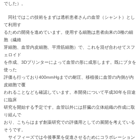
でした）。
同社ではこの技術をまずは透析患者さんの血管（シャント）とし
て利用す
るための開発を進めています。使用する細胞は患者由来の3種の細
胞（繊維
芽細胞、血管内皮細胞、平滑筋細胞）で、これを混ぜ合わせてスフ
ェロイド
を作成、3Dプリンターによって血管の形に成形します。既にブタを
使った
評価も行っており400mmHgまでの耐圧、移植後に血管の内側が内
皮細胞で覆
われることなども確認しています。本開発について平成30年を目途
に臨床
研究を開始する予定です。血管以外には肝臓の立体組織の作成に取
り組んで
おり、こちらはまず創薬研究での評価用としての展開を考えている
そうです。
サイフィーズでは今後事業を促進させるためにコラボレーション