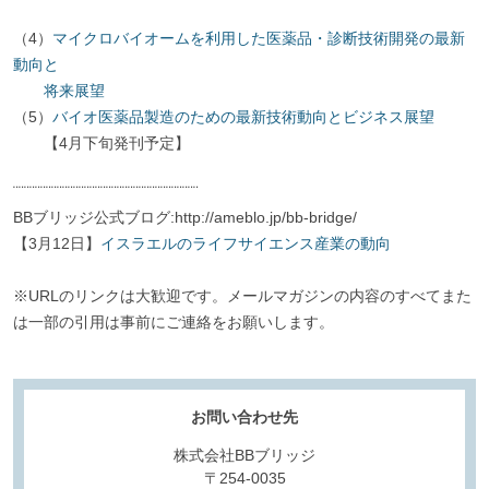
（4）
マイクロバイオームを利用した医薬品・診断技術開発の最新
動向と
将来展望
（5）
バイオ医薬品製造のための最新技術動向とビジネス展望
【4月下旬発刊予定】
¨¨¨¨¨¨¨¨¨¨¨¨¨¨¨¨¨¨¨¨¨¨¨¨¨¨¨¨¨¨¨¨¨¨
BBブリッジ公式ブログ:http://ameblo.jp/bb-bridge/
【3月12日】
イスラエルのライフサイエンス産業の動向
※URLのリンクは大歓迎です。メールマガジンの内容のすべてまた
は一部の引用は事前にご連絡をお願いします。
お問い合わせ先
株式会社BBブリッジ
〒254-0035