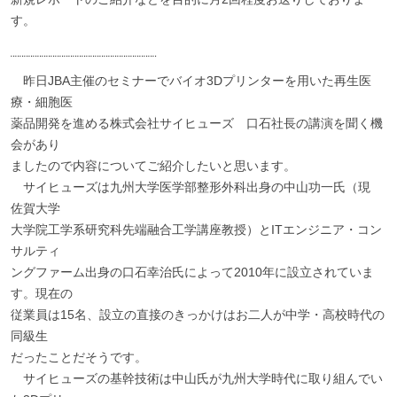
す。
¨¨¨¨¨¨¨¨¨¨¨¨¨¨¨¨¨¨¨¨¨¨¨¨¨¨¨¨¨¨¨¨¨
昨日JBA主催のセミナーでバイオ3Dプリンターを用いた再生医
療・細胞医
薬品開発を進める株式会社サイヒューズ 口石社長の講演を聞く機
会があり
ましたので内容についてご紹介したいと思います。
サイヒューズは九州大学医学部整形外科出身の中山功一氏（現
佐賀大学
大学院工学系研究科先端融合工学講座教授）とITエンジニア・コン
サルティ
ングファーム出身の口石幸治氏によって2010年に設立されていま
す。現在の
従業員は15名、設立の直接のきっかけはお二人が中学・高校時代の
同級生
だったことだそうです。
サイヒューズの基幹技術は中山氏が九州大学時代に取り組んでい