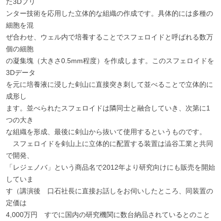
た3Dプリ
ンター技術を応用した立体的な組織の作成です。具体的には多種の
細胞を混
ぜ合わせ、ウェル内で培養することでスフェロイドと呼ばれる数万
個の細胞
の凝集塊（大きさ0.5mm程度）を作成します。このスフェロイドを
3Dデータ
を元に培養液に浸した剣山に直接突き刺して並べることで立体的に
成形し
ます。並べられたスフェロイドは隣同士と融合していき、次第に1
つの大き
な組織を形成、最後に剣山から抜いて使用するというものです。
スフェロイドを剣山上に立体的に配置する装置は澁谷工業と共同
で開発、
「レジェノバ」という商品名で2012年より研究向けにも販売を開始
していま
す（講演後 口石社長に直接お話しをお伺いしたところ、同装置の
定価は
4,000万円 すでに国内の研究機関に数台納品されているとのこと