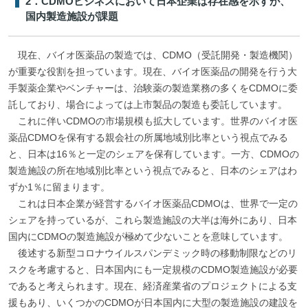
2．CDMOビジネスにおいて日本企業は存在感を示すが、
国内製造施設が課題
現在、バイオ医薬品の製造では、CDMO（受託開発・製造機関）
が重要な役割を担っています。現在、バイオ医薬品の開発を行う大
手製薬企業やベンチャーは、治験薬の製造業務の多くをCDMOに委
託しており、場合によっては上市製品の製造も委託しています。
これに伴いCDMOの市場規模も拡大しています。世界のバイオ医
薬品CDMOを保有する親会社の所属地域別比率という視点でみる
と、日本は16％と一定のシェアを保有しています。一方、CDMOの
製造施設の所在地域別比率という視点でみると、日本のシェアはわ
ずか1％に留まります。
これは日本企業が経営するバイオ医薬品CDMOは、世界で一定の
シェアを持っているが、これら製造施設の大半は海外にあり、日本
国内にCDMOの製造施設が極めて少ないことを意味しています。
後述する新型コロナウイルスパンデミック時の移動制限などのリ
スクを考慮すると、日本国内にも一定規模のCDMO製造施設が必要
であると考えられます。現在、経済産業省のプロジェクトによる支
援もあり、いくつかのCDMOが日本国内に大型の製造施設の建設を