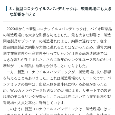
3．新型コロナウイルスパンデミックは、製造現場にも大き
な影響を与えた
2020年からの新型コロナウイルスパンデミックは、バイオ医薬品
の製造現場にも大きな影響を与えました。最も大きな影響は、製造
関連製品サプライヤーの製造遅れによる、納期の遅れです。従来、
製造関連製品の納期が大幅に遅れることはなかったため、通常の納
期で在庫管理や生産管理を行っていたバイオ医薬品製造施設では、
大きな混乱が生じました。さらに近年のシングルユース製品の利用
増加が、この混乱に拍車をかけることになりました。
一方、新型コロナウイルスパンデミックが、製造現場に良い影響
を与えることもありました。これは製造現場のリモート化です。パ
ンデミックの最中は、出勤人数を最小限に抑える必要があったた
め、Webカメラやデータ転送などの活用による、リモートでの製造
現場のモニタリングが普及し、これは現在においても在宅勤務や製
造現場の人員効率化に寄与しています。
このように新型コロナウイルスパンデミックは、製造現場にはマ
イナスの点も多かったがプラスの点もありました。今後、各社はこ