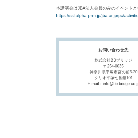
本講演会はJBA法人会員のみのイベント
https://ssl.alpha-prm.jp/jba.or.jp/pc/activ
お問い合わせ先
株式会社BBブリッジ
〒254-0035
神奈川県平塚市宮の前6-20
クリオ平塚七番館101
E-mail：info@bb-bridge.co.j