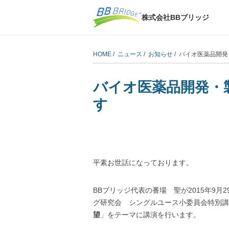
株式会社BBブリッジ
HOME
/
ニュース
/
お知らせ
/ バイオ医薬品開
バイオ医薬品開発・
す
平素お世話になっております。
BBブリッジ代表の番場 聖が2015年9
グ研究会 シングルユース小委員会特別講
望
」をテーマに講演を行います。