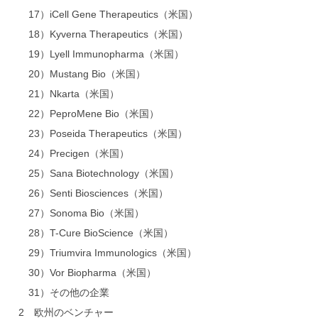
17）iCell Gene Therapeutics（米国）
18）Kyverna Therapeutics（米国）
19）Lyell Immunopharma（米国）
20）Mustang Bio（米国）
21）Nkarta（米国）
22）PeproMene Bio（米国）
23）Poseida Therapeutics（米国）
24）Precigen（米国）
25）Sana Biotechnology（米国）
26）Senti Biosciences（米国）
27）Sonoma Bio（米国）
28）T-Cure BioScience（米国）
29）Triumvira Immunologics（米国）
30）Vor Biopharma（米国）
31）その他の企業
2 欧州のベンチャー