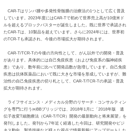
CAR-Tはリンパ腫や多発性骨髄腫の治療法の1つとして広く普及
しています。2023年度にはCAR-Tで初めて世界売上高が10億米ド
ルを超えるブロックバスターが誕生しました。既に世界で承認され
たCAR-Tは、10製品を超えています。さらに2024年には、世界初
のTCR-Tも承認され、今後の市場拡大が期待されます。
CAR-T/TCR-Tの今後の方向性として、がん以外での開発・普及
があります。具体的には自己免疫疾患（および免疫系の脳神経疾
患）であり、数年前に比べて開発品数が急増しています。自己免疫
疾患は抗体医薬品において既に大きな市場を形成していますが、難
治性の自己免疫疾患の切り札として、CAR-T/TCR-Tの承認・普及
拡大が期待されます。
ライフサイエンス・メディカル分野のリサーチ・コンサルティン
グを専門に行う㈱BBブリッジでは、2018年1月に「2018年版 遺
伝子改変T細胞療法（CAR-T/TCR）開発の最新動向と将来展望」を
発刊しました。発刊から7年近く経過した今回は、研究開発やビジ
ネス動向、製造技術など様々な視点で情最新報にアップデートした