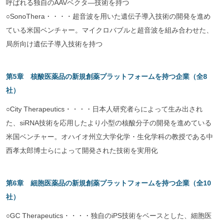
呼ばれる独自のAAVベクタ―技術を持つ
○SonoThera・・・・超音波を用いた遺伝子導入技術の開発を進め
ている米国ベンチャー。マイクロバブルと超音波を組み合わせた、
局所向け遺伝子導入技術を持つ
第5章 核酸医薬品の新規創薬プラットフォームを持つ企業（全8
社）
○City Therapeutics・・・・日本人研究者らによって生み出され
た、siRNA技術を応用したより小型の核酸分子の開発を進めている
米国ベンチャー。オハイオ州立大学化学・生化学科の教授である中
西孝太郎博士らによって開発された技術を実用化
第6章 細胞医薬品の新規創薬プラットフォームを持つ企業（全10
社）
○GC Therapeutics・・・・独自のiPS技術をベースとした、細胞医