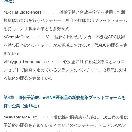
28社）
○BigHat Biosciences ・・・・機械学習と合成生物学を活用した新
規抗体の創出を行うベンチャー。独自の抗体創出プラットフォーム
を持ち、大手製薬企業とも多数契約
○CompleCure・・・・VHH抗体を用いたリンカー不要なADC技術
を持つ日本のベンチャー。がん領域における次世代ADCの開発を進
めている
○Polygon Therapeutics・・・・心疾患に対する免疫療法というコ
ンセプトで開発を進めているフランスのベンチャー。心疾患に対す
る抗体の開発を進めている
第4章 遺伝子治療、mRNA医薬品の新規創薬プラットフォームを
持つ企業（全18社）
○AAVantgarde Bio・・・・遺伝性の眼疾患を対象に、次世代の遺伝
子治療の開発を進めているイタリアのベンチャー。デュアルAAVと