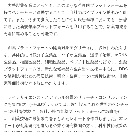
大手製薬企業にとっても、このような革新的プラットフォームを
持つベンチャーと連携することで、自社のパイプライン拡充が可能
です。また、今まで参入したことのない疾患領域においても、疾患
に適した新規創薬プラットフォームを利用することで、新薬開発を
円滑に進めることが可能です。
創薬プラットフォームの開発対象モダリティは、多岐にわたりま
す。具体的には低分子医薬品、バイオ医薬品、遺伝子治療、mRNA
医薬品、核酸医薬品、細胞医薬品、ペプチド医薬品などです。創薬
プラットフォームは、新たな候補品を生み出す技術を中心に、DDS
や製剤技術などの周辺技術、研究・臨床データの解析技術や、非臨
床評価技術など多岐にわたります。
ライフサイエンス・メディカル分野のリサーチ・コンサルティン
グを専門に行う㈱BBブリッジでは、近年設立された世界のベンチャ
ー120社を対象に、各社が持つ創薬プラットフォームの調査を行
い、創薬技術の最新動向をまとめたレポートを作成しました。本レ
ポートが創薬研究を進める企業や研究機関の方々、科学技術政策の