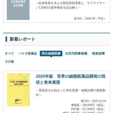
～抗体医薬を支える製造技術革新と、サプライヤー
／CDMOの競争構造を読み解く～
発刊日：2026-09（予定）
新着レポート
すべて
バイオ医薬品
再生/細胞医療
次世代医療/創薬
検査/診断
その他
2020年版 世界の細胞医薬品開発の現
状と将来展望
～普及拡大が始まった再生医療・細胞治療の最新動
向～
発刊日：2019-12-18
書籍版：198,000円（税込）
PDF版：217,800円（税込）
書籍＋PDF版：231,000円（税込）