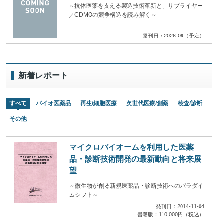
～抗体医薬を支える製造技術革新と、サプライヤー
／CDMOの競争構造を読み解く～
発刊日：2026-09（予定）
新着レポート
すべて
バイオ医薬品
再生/細胞医療
次世代医療/創薬
検査/診断
その他
マイクロバイオームを利用した医薬
品・診断技術開発の最新動向と将来展
望
～微生物が創る新規医薬品・診断技術へのパラダイ
ムシフト～
発刊日：2014-11-04
書籍版：110,000円（税込）