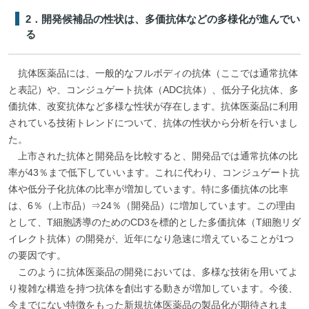
2．開発候補品の性状は、多価抗体などの多様化が進んでい
る
抗体医薬品には、一般的なフルボディの抗体（ここでは通常抗体
と表記）や、コンジュゲート抗体（ADC抗体）、低分子化抗体、多
価抗体、改変抗体など多様な性状が存在します。抗体医薬品に利用
されている技術トレンドについて、抗体の性状から分析を行いまし
た。
上市された抗体と開発品を比較すると、開発品では通常抗体の比
率が43％まで低下していいます。これに代わり、コンジュゲート抗
体や低分子化抗体の比率が増加しています。特に多価抗体の比率
は、6％（上市品）⇒24％（開発品）に増加しています。この理由
として、T細胞誘導のためのCD3を標的とした多価抗体（T細胞リダ
イレクト抗体）の開発が、近年になり急速に増えていることが1つ
の要因です。
このように抗体医薬品の開発においては、多様な技術を用いてよ
り複雑な構造を持つ抗体を創出する動きが増加しています。今後、
今までにない特徴をもった新規抗体医薬品の製品化が期待されま