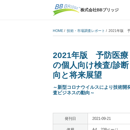
株式会社BBブリッジ
HOME
/
技術・市場調査レポート
/ 2021年
2021年版 予防医
の個人向け検査/診
向と将来展望
～新型コロナウイルスにより技術開
査ビジネスの動向～
発刊日
2021-09-21
体裁
A4 238ページ