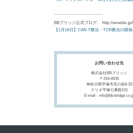
¨¨¨¨¨¨¨¨¨¨¨¨¨¨¨¨¨¨¨¨¨¨¨¨¨¨¨¨¨¨¨¨¨
BBブリッジ公式ブログ: http://ameblo.jp/bb
【1月16日】CAR-T療法・TCR療法の開
お問い合わせ先
株式会社BBブリッジ
〒254-0035
神奈川県平塚市宮の前6-20
クリオ平塚七番館101
E-mail：info@bb-bridge.co.j