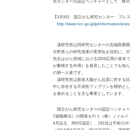
究センターの認定ベンチャーとして「株式
【3月8日 国立がん研究センター プレ
http://www.ncc.go.jp/jp/information/pre
凜研究所は同研究センターの先端医療開発
分野長らの研究成果の実用化を目的に、20
先生はがん領域におけるDDS応用の基本で
が蓄積する作用）を発見したことでも知ら
の第一人者です。
凜研究所は新規大腸がん抗原に対する抗
中に存在する不溶性フィブリンを標的とし
を進めることを主な事業としています。
国立がん研究センターの認定ベンチャーは
T細胞療法）の開発を行う（株）ノイルイミ
4月設立、同9月認定）、2社目は手術ロボット