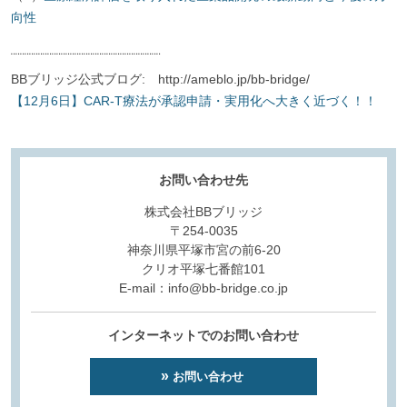
向性
¨¨¨¨¨¨¨¨¨¨¨¨¨¨¨¨¨¨¨¨¨¨¨¨¨¨¨¨¨¨¨¨¨
BBブリッジ公式ブログ: http://ameblo.jp/bb-bridge/
【12月6日】CAR-T療法が承認申請・実用化へ大きく近づく！！
お問い合わせ先
株式会社BBブリッジ
〒254-0035
神奈川県平塚市宮の前6-20
クリオ平塚七番館101
E-mail：info@bb-bridge.co.jp
インターネットでのお問い合わせ
お問い合わせ