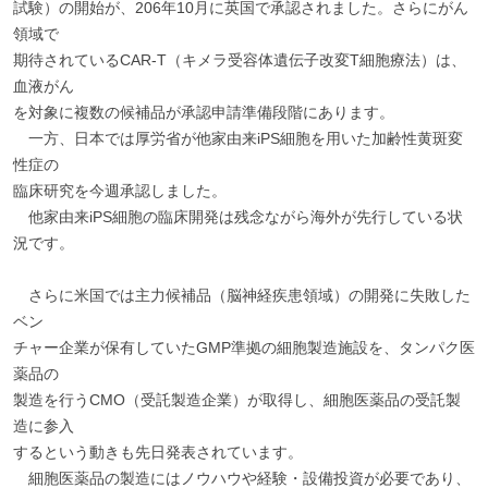
試験）の開始が、206年10月に英国で承認されました。さらにがん
領域で
期待されているCAR-T（キメラ受容体遺伝子改変T細胞療法）は、
血液がん
を対象に複数の候補品が承認申請準備段階にあります。
一方、日本では厚労省が他家由来iPS細胞を用いた加齢性黄斑変
性症の
臨床研究を今週承認しました。
他家由来iPS細胞の臨床開発は残念ながら海外が先行している状
況です。
さらに米国では主力候補品（脳神経疾患領域）の開発に失敗した
ベン
チャー企業が保有していたGMP準拠の細胞製造施設を、タンパク医
薬品の
製造を行うCMO（受託製造企業）が取得し、細胞医薬品の受託製
造に参入
するという動きも先日発表されています。
細胞医薬品の製造にはノウハウや経験・設備投資が必要であり、