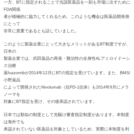
一方、BTに指定されることで当該医薬品を一刻も市場に出すために
FDA関係
者が積極的に協力してくれるため、このような機会は医薬品開発側
にとって
非常に貴重であるとも話していました。
このように製薬企業にとって大きなメリットがあるBT制度ですが、
日本の
製薬企業では、武田薬品の再発・難治性の全身性ALアミロイドーシ
ス治療
薬Ixazomibが2014年12月にBTの指定を受けています。また、BMS/
小野薬品
によって開発されたNivolumab（抗PD-1抗体）も2014年9月にメラ
ノーマを
対象にBT指定を受け、その後承認されています。
日本では類似の制度として先駆け審査指定制度があります。本制度
は海外でも
承認されていない医薬品を対象としているため、実際に本制度を利