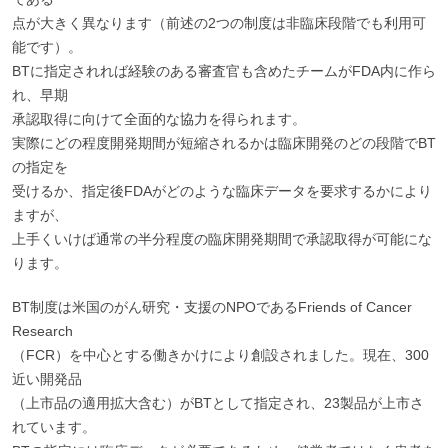
点が大きく異なります（前述の2つの制度は非臨床段階でも利用可
能です）。
BTに指定されれば経験のある審査官も含めたチームがFDA内に作ら
れ、早期
承認取得に向けて全面的な協力を得られます。
実際にどの程度開発期間が短縮されるかは臨床開発のどの段階でBT
の指定を
受けるか、指定後FDAがどのような臨床データを要求するかにより
ますが、
上手くいけば通常の半分程度の臨床開発期間で承認取得が可能にな
ります。
BT制度は米国のがん研究・支援のNPOであるFriends of Cancer
Research
（FCR）を中心とする働きかけにより創設されました。現在、300
近い開発品
（上市品の適用拡大含む）がBTとして指定され、23製品が上市さ
れています。