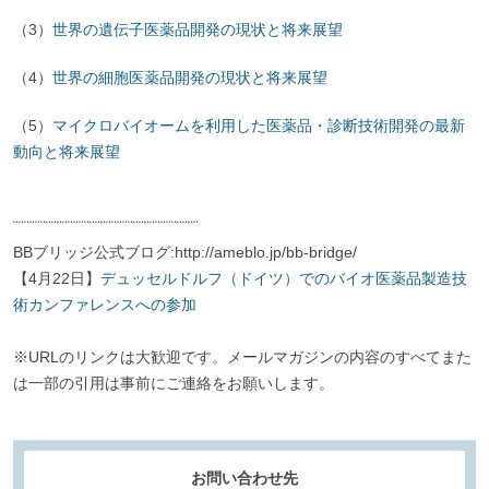
（3）
世界の遺伝子医薬品開発の現状と将来展望
（4）
世界の細胞医薬品開発の現状と将来展望
（5）
マイクロバイオームを利用した医薬品・診断技術開発の最新
動向と将来展望
¨¨¨¨¨¨¨¨¨¨¨¨¨¨¨¨¨¨¨¨¨¨¨¨¨¨¨¨¨¨¨¨¨¨
BBブリッジ公式ブログ:http://ameblo.jp/bb-bridge/
【4月22日】
デュッセルドルフ（ドイツ）でのバイオ医薬品製造技
術カンファレンスへの参加
※URLのリンクは大歓迎です。メールマガジンの内容のすべてまた
は一部の引用は事前にご連絡をお願いします。
お問い合わせ先