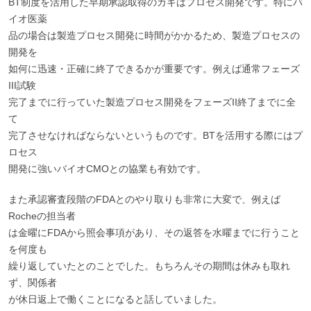
BT制度を活用した早期承認取得のカギはプロセス開発です。特にバ
イオ医薬
品の場合は製造プロセス開発に時間がかかるため、製造プロセスの
開発を
如何に迅速・正確に終了できるかが重要です。例えば通常フェーズ
III試験
完了までに行っていた製造プロセス開発をフェーズII終了までに全
て
完了させなければならないというものです。BTを活用する際にはプ
ロセス
開発に強いバイオCMOとの協業も有効です。
また承認審査段階のFDAとのやり取りも非常に大変で、例えば
Rocheの担当者
は金曜にFDAから照会事項があり、その返答を水曜までに行うこと
を何度も
繰り返していたとのことでした。もちろんその期間は休みも取れ
ず、関係者
が休日返上で働くことになると話していました。