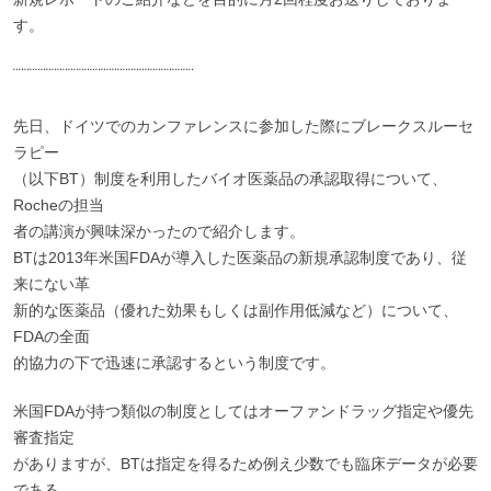
す。
¨¨¨¨¨¨¨¨¨¨¨¨¨¨¨¨¨¨¨¨¨¨¨¨¨¨¨¨¨¨¨¨¨
先日、ドイツでのカンファレンスに参加した際にブレークスルーセ
ラピー
（以下BT）制度を利用したバイオ医薬品の承認取得について、
Rocheの担当
者の講演が興味深かったので紹介します。
BTは2013年米国FDAが導入した医薬品の新規承認制度であり、従
来にない革
新的な医薬品（優れた効果もしくは副作用低減など）について、
FDAの全面
的協力の下で迅速に承認するという制度です。
米国FDAが持つ類似の制度としてはオーファンドラッグ指定や優先
審査指定
がありますが、BTは指定を得るため例え少数でも臨床データが必要
である