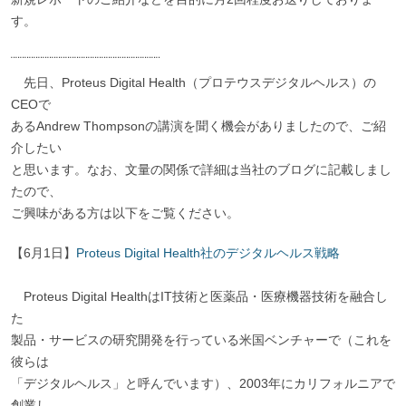
す。
¨¨¨¨¨¨¨¨¨¨¨¨¨¨¨¨¨¨¨¨¨¨¨¨¨¨¨¨¨¨¨¨¨
先日、Proteus Digital Health（プロテウスデジタルヘルス）の
CEOで
あるAndrew Thompsonの講演を聞く機会がありましたので、ご紹
介したい
と思います。なお、文量の関係で詳細は当社のブログに記載しまし
たので、
ご興味がある方は以下をご覧ください。
【6月1日】
Proteus Digital Health社のデジタルヘルス戦略
Proteus Digital HealthはIT技術と医薬品・医療機器技術を融合し
た
製品・サービスの研究開発を行っている米国ベンチャーで（これを
彼らは
「デジタルヘルス」と呼んでいます）、2003年にカリフォルニアで
創業し