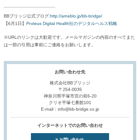
¨¨¨¨¨¨¨¨¨¨¨¨¨¨¨¨¨¨¨¨¨¨¨¨¨¨¨¨¨¨¨¨¨
BBブリッジ公式ブログ:
http://ameblo.jp/bb-bridge/
【6月1日】
Proteus Digital Health社のデジタルヘルス戦略
※URLのリンクは大歓迎です。メールマガジンの内容のすべてまた
は一部の引用は事前にご連絡をお願いします。
お問い合わせ先
株式会社BBブリッジ
〒254-0035
神奈川県平塚市宮の前6-20
クリオ平塚七番館101
E-mail：info@bb-bridge.co.jp
インターネットでのお問い合わせ
お問い合わせ