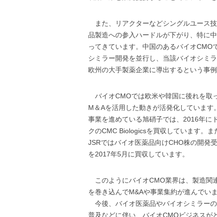
また、リアクターなどシングルユース技
品製造への参入ハードルが下がり、特に中
ってきています。中国のあるバイオCMO
シミラー開発を並行し、当該バイオシミラ
欧州の大手製薬企業に導出するという事例
バイオCMOでは欧米や韓国に後れを取
M＆Aを活用した動きが活発化しています
事業を進めている旭硝子では、2016年にドイ
クのCMC Biologicsを買収していま
JSRではバイオ医薬品向けCHO株の開発受託な
を2017年5月に買収しています。
このようにバイオCMO業界は、製造関
を巻き込んでM&Aや事業集約が進んでい
今後、バイオ医薬品やバイオシミラーの
普及などに伴い、バイオCMOビジネスが