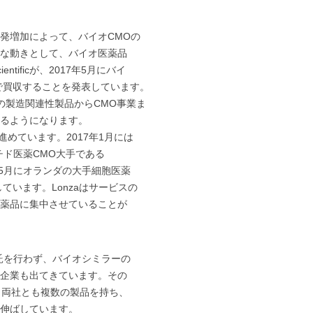
発増加によって、バイオCMOの
な動きとして、バイオ医薬品
entificが、2017年5月にバイ
ドルで買収することを発表しています。
品の製造関連性製品からCMO事業ま
るようになります。
進めています。2017年1月には
チド医薬CMO大手である
017年5月にオランダの大手細胞医薬
収しています。Lonzaはサービスの
薬品に集中させていることが
託を行わず、バイオシミラーの
企業も出てきています。その
nです。両社とも複数の製品を持ち、
伸ばしています。