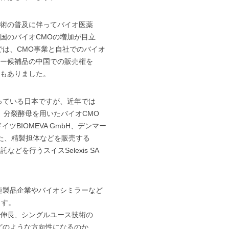
術の普及に伴ってバイオ医薬
国のバイオCMOの増加が目立
では、CMO事業と自社でのバイオ
ー候補品の中国での販売権を
もありました。
っている日本ですが、近年では
。分裂酵母を用いたバイオCMO
ツBIOMEVA GmbH、デンマー
す。また、精製担体などを販売する
どを行うスイスSelexis SA
連製品企業やバイオシミラーなど
ます。
伸長、シングルユース技術の
どのような方向性になるのか、