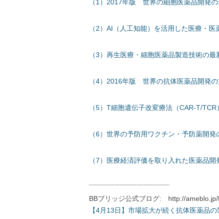
（1）2017年版 世界の細胞医薬品開発
（2）AI（人工知能）を活用した医療・
（3）再生医療・細胞医薬品製造技術の最
（4）2016年版 世界の抗体医薬品開発
（5）T細胞遺伝子改変療法（CAR-T/T
（6）世界の予防用ワクチン・予防薬開発
（7）医療経済評価を取り入れた医薬品開
¨¨¨¨¨¨¨¨¨¨¨¨¨¨¨¨¨¨¨¨¨¨¨¨¨¨¨¨¨¨¨¨¨
BBブリッジ公式ブログ: http://ameblo.jp/bb
【4月13日】市場拡大が続く抗体医薬品