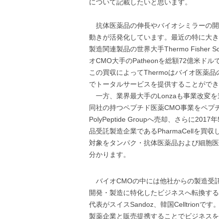
について記載したいと思います。
抗体医薬品の伸長やバイオシミラーの開
動きが活発化しています。最近の特に大き
製造関連製品の世界大手Thermo Fisher Sci
オCMO大手のPatheonを総額72億米
この買収によってThermoはバイオ医薬
でトータルサービスを提供することができ
一方、業界最大手のLonzaも事業改変を
同社の持つペプチド医薬CMO事業をペプ
PolyPeptide Groupへ売却、さらに2
品受託製造企業であるPharmaCellを買
対象をタンパク・抗体医薬品および細胞医
分かります。
バイオCMOの中には他社からの製造受
開発・製造に特化したビジネスへ転換する
代表がスイスSandoz、韓国Celltrio
製薬企業と販売提携することでビジネスを