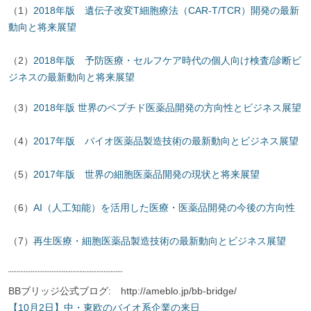
（1）
2018年版 遺伝子改変T細胞療法（CAR-T/TCR）開発の最新
動向と将来展望
（2）
2018年版 予防医療・セルフケア時代の個人向け検査/診断ビ
ジネスの最新動向と将来展望
（3）
2018年版 世界のペプチド医薬品開発の方向性とビジネス展望
（4）
2017年版 バイオ医薬品製造技術の最新動向とビジネス展望
（5）
2017年版 世界の細胞医薬品開発の現状と将来展望
（6）
AI（人工知能）を活用した医療・医薬品開発の今後の方向性
（7）
再生医療・細胞医薬品製造技術の最新動向とビジネス展望
¨¨¨¨¨¨¨¨¨¨¨¨¨¨¨¨¨¨¨¨¨¨¨¨¨¨¨¨¨¨¨¨¨
BBブリッジ公式ブログ: http://ameblo.jp/bb-bridge/
【10月2日】中・東欧のバイオ系企業の来日