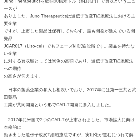
Juno Therapeuticsを総額90億米ドル（約1兆円）で買収というニュ
ースが
ありました。Juno Therapeuticsは遺伝子改変T細胞療法における主
要企業
ですが、上市した製品は保有しておらず、最も開発が進んでいる開
発品
JCAR017（Liso-cel）でもフェーズI/II試験段階です。製品を持たな
い企業
に対する買収額としては異例の高額であり、遺伝子改変T細胞療法
への期待
の高さが伺えます。
日本の製薬企業の参入も相次いでおり、2017年には第一三共と武
田薬品
工業が共同開発という形でCAR-T開発に参入しました。
2017年に米国で2つのCAR-Tが上市されました。市場拡大に向け
本格的に
動き出した遺伝子改変T細胞療法ですが、実用化が進むにつれて解