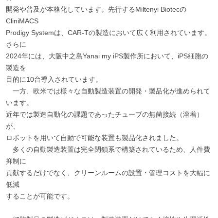
開発や普及が本格化しています。先行するMiltenyi Biotecの
CliniMACS
Prodigy Systemは、CAR-Tの製造において広く利用されています。
さらに
2024年には、大阪中之島Yanai my iPS製作所において、iPS細胞の
製造を
目的に10台導入されています。
一方、欧米では様々な自動製造装置の開発・製品化が進められて
います。
近年では製造自動化の課題であったチューブの無菌接続（溶着）
が、
ロボットを用いて自動で可能な装置も製品化されました。
多くの自動製造装置は完全閉鎖系で構築されているため、人件費
抑制に
貢献するだけでなく、クリーンルームの設置・管理コストを大幅に
低減
することが可能です。