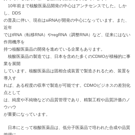
10年前まで核酸医薬品開発の中心はアンチセンスでした。しか
し、DDS
の普及に伴い、現在はsiRNAが開発の中心になっています。また、
近年
ではtRNA（転移RNA）やregRNA（調整RNA）など、従来にはない
作用機序を
持つ核酸医薬品の開発を進めている企業もあります。
核酸医薬品の製造では、日本を含めた多くのCDMOが積極的に事
業を展開
しています。核酸医薬品は固相合成装置で製造されるため、装置を
導入す
れば、ある程度の収率で製造が可能です。CDMOビジネスの差別化
点として
は、純度や不純物などの品質管理であり、精製工程や品質評価のノ
ウハウ
が重要になっています。
日本にとって核酸医薬品は、低分子医薬品で培われた合成や品質
管理に