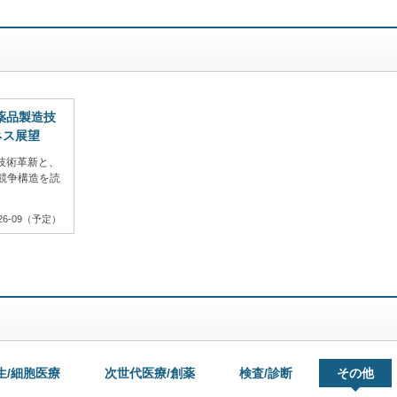
医薬品製造技
ネス展望
技術革新と、
競争構造を読
26-09（予定）
生/細胞医療
次世代医療/創薬
検査/診断
その他