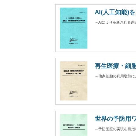
AI(人工知能
～AIにより革新される
再生医療・細
～他家細胞の利用増加に
世界の予防用
～予防医療の実現を目指