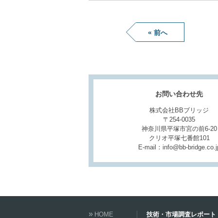
« 前へ
お問い合わせ先
株式会社BBブリッジ
〒254-0035
神奈川県平塚市宮の前6-20
クリオ平塚七番館101
E-mail：info@bb-bridge.co.j
HOME
技術・市場調査レポート