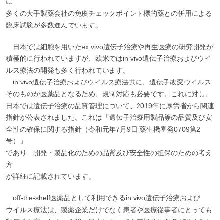
に
多くの大手製薬会社の免疫チェックポイント標的薬との併用による
臨床試験が多数進んでいます。
日本では細胞を用いたex vivo遺伝子治療や再生医療の研究開発が
積極的に行われていますが、欧米ではin vivo遺伝子治療およびウイ
ルス療法の開発も多く行われています。
in vivo遺伝子治療およびウイルス療法共に、遺伝子改変ウイルス
そのものが医薬品となるため、規制対応も必要です。これに対し、
日本では遺伝子治療の品質管理について、2019年に厚労省から関連
指針が公表されました。これは「遺伝子治療用製品等の品質及び安
全性の確保に関する指針（令和元年7月9日 薬生機審発0709第2
号）」
であり、開発・製品化のための品質及び安全性の担保のための考え
方
が詳細に記載されています。
off-the-shelf医薬品として利用できるin vivo遺伝子治療および
ウイルス療法は、製薬企業だけでなく患者や医療従事者にとっても