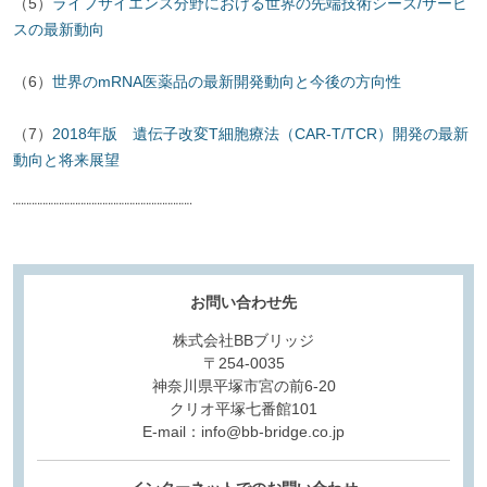
（5）
ライフサイエンス分野における世界の先端技術シーズ/サービ
スの最新動向
（6）
世界のmRNA医薬品の最新開発動向と今後の方向性
（7）
2018年版 遺伝子改変T細胞療法（CAR-T/TCR）開発の最新
動向と将来展望
¨¨¨¨¨¨¨¨¨¨¨¨¨¨¨¨¨¨¨¨¨¨¨¨¨¨¨¨¨¨¨¨¨
お問い合わせ先
株式会社BBブリッジ
〒254-0035
神奈川県平塚市宮の前6-20
クリオ平塚七番館101
E-mail：info@bb-bridge.co.jp