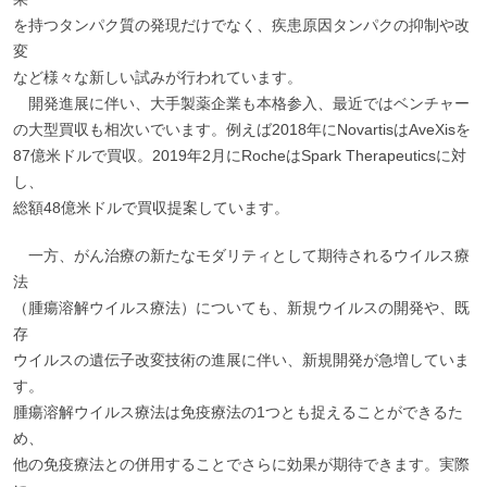
を持つタンパク質の発現だけでなく、疾患原因タンパクの抑制や改
変
など様々な新しい試みが行われています。
開発進展に伴い、大手製薬企業も本格参入、最近ではベンチャー
の大型買収も相次いでいます。例えば2018年にNovartisはAveXisを
87億米ドルで買収。2019年2月にRocheはSpark Therapeuticsに対
し、
総額48億米ドルで買収提案しています。
一方、がん治療の新たなモダリティとして期待されるウイルス療
法
（腫瘍溶解ウイルス療法）についても、新規ウイルスの開発や、既
存
ウイルスの遺伝子改変技術の進展に伴い、新規開発が急増していま
す。
腫瘍溶解ウイルス療法は免疫療法の1つとも捉えることができるた
め、
他の免疫療法との併用することでさらに効果が期待できます。実際