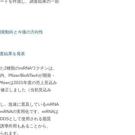
ートを作成し、調査結果の一部
新開発動向と今後の方向性
調査結果を発表
2種類のmRNAワクチンは、
izer/BioNTechが開発・
fizerは2021年度の売上見込み
上方修正しました（当初見込み
、急速に普及しているmRNA
RNAの実用化です。mRNAは
DDSとして使用される脂質
誘導作用もあることから、
られます。