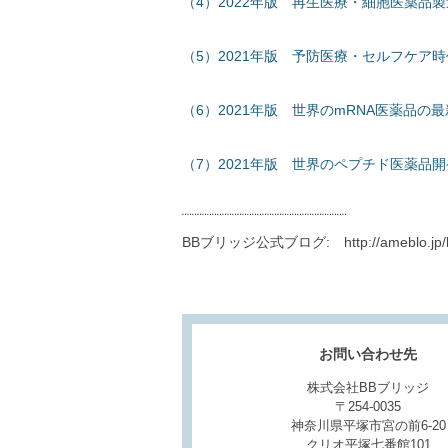
（4）2022年版 再生医療・細胞医薬品
（5）2021年版 予防医療・セルフケア
（6）2021年版 世界のmRNA医薬品
（7）2021年版 世界のペプチド医薬品
¨¨¨¨¨¨¨¨¨¨¨¨¨¨¨¨¨¨¨¨¨¨¨¨¨¨¨¨¨¨¨¨¨
BBブリッジ公式ブログ: http://ameblo.jp/bb
お問い合わせ先
株式会社BBブリッジ
〒254-0035
神奈川県平塚市宮の前6-20
クリオ平塚七番館101