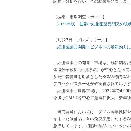
調査・分析を行い、その結果を発表しまし
【技術・市場調査レポート】
2023年版 世界の細胞医薬品開発の現
【1月27日 プレスリリース】
細胞医薬品開発・ビジネスの最新動向に
細胞医薬品の開発・市場は、既に6製品が
体遺伝子改変T細胞療法）が中心となっていま
多発性骨髄腫を対象としたBCMA標的CAR
ブロックバスター化が確実視されています
細胞医薬品世界市場は、2022年で4,0
今後はCAR-Tを中心に急速に拡大、数年
研究開発においては、ゲノム編集技術や
を用いた候補品、自己免疫疾患に対するCA
急増しています。細胞医薬品のブロックバ