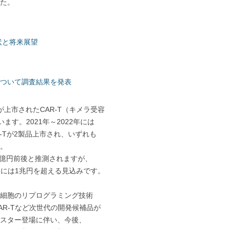
た。
状と将来展望
ついて調査結果を発表
上市されたCAR-T（キメラ受容
す。2021年～2022年には
-Tが2製品上市され、いずれも
。
00億円前後と推測されますが、
後には1兆円を超える見込みです。
細胞のリプログラミング技術
R-Tなど次世代の開発候補品が
スター登場に伴い、今後、